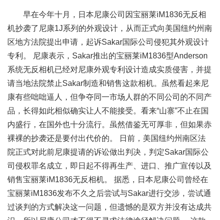
早在今年十月，日本尼康公司因宝丽莱iM1836无反相
机抄袭了尼康1J系列的外观设计，从而正式向美国纽约州南
区地方法院提出申请，起诉Sakar国际公司侵犯其外观设计
专利。 尼康表示，Sakar推出的宝丽莱iM1836型Anderson
系统无反相机已经对尼康外观专利设计造成实质侵害，并提
请当地法院禁止Sakar制造和销售这款相机。虽然看起来尼
康有些咄咄逼人，但争夺同一市场人群的不同公司的不同产
品，长得如此相似确实让人不能接受。看来“山寨”不止在国
内盛行，在国外也十分流行。虽然借鉴无可厚非，但如果赤
裸裸的抄袭还是要付出代价的。 日前，美国纽约州南区法
院正式对此前尼康提请的诉讼做出判决，判定Sakar国际公
司侵权罪名成立，即日起不得再生产、进口、推广宣传以及
销售宝丽莱iM1836无反相机。 据悉，日本尼康公司曾经在
宝丽莱iM1836发布不久之后尝试与Sakar进行交涉，尝试通
过谈判的方式解决这一问题，但遗憾的是双方并没有达成共