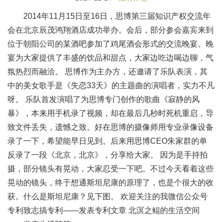
2014年11月15日至16日，思博第三届知识产权交流年
会在北京辰茂鸿翔酒店成功举办。会后，部分参会嘉宾来到
位于朝阳公司的某酒吧参加了鸡尾酒会形式的交流晚宴。晚
宴为大家提供了丰盛的饮品和甜点，大家边吃边喝边聊，气
氛热烈而融洽。 思博作为主办方，还邀请了乐队表演，其
中的美女歌手是《失恋33天》的主题曲的演唱者，实力不凡
呀。 乐队首发演唱了为思博专门创作的歌曲《寂静的风
暴》，本来用手机录了视频，却在最后几秒时死机重启，导
致文件丢失，遗憾之致。好在思博的摄像师用专业录像设备
录了一下，希望能早日见到。后来用思博CEO朱家群的单
反录了一段《北京，北京》，分享给大家。 因为是手持拍
摄，部分镜头有晃动，大家忍受一下吧。不过今天看着这些
晃动的镜头，终于想通斯坦尼康的原理了，也是个很大的收
获。什么是斯坦尼康？见下图。 欢迎关注的我微信公众号
专利致志搞专利——发表专利文章 北溟之鲲的生活空间