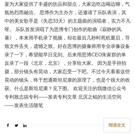
宴为大家提供了丰盛的饮品和甜点，大家边吃边喝边聊，气
氛热烈而融洽。 思博作为主办方，还邀请了乐队表演，其
中的美女歌手是《失恋33天》的主题曲的演唱者，实力不凡
呀。 乐队首发演唱了为思博专门创作的歌曲《寂静的风
暴》，本来用手机录了视频，却在最后几秒时死机重启，导
致文件丢失，遗憾之致。好在思博的摄像师用专业录像设备
录了一下，希望能早日见到。后来用思博CEO朱家群的单
反录了一段《北京，北京》，分享给大家。 因为是手持拍
摄，部分镜头有晃动，大家忍受一下吧。不过今天看着这些
晃动的镜头，终于想通斯坦尼康的原理了，也是个很大的收
获。什么是斯坦尼康？见下图。 欢迎关注的我微信公众号
专利致志搞专利——发表专利文章 北溟之鲲的生活空间
——发表生活随笔
阅读全文