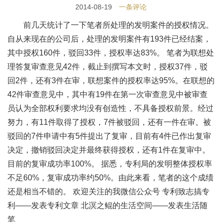
2014-08-19
一条评论
前几天统计了一下笔者所处理的发明案件的授权情况。
自从来现在的公司后，处理的发明案件有193件已经结案，
其中授权160件，驳回33件，授权率达83%。 笔者为联想处
理答复审查意见42件，截止到撰写本文时，授权37件，驳
回2件，还有3件在审，联想案件的授权率达95%。在联想的
42件审查意见中，其中有19件在第一次审查意见中被审查
员认为全部权利要求均没有创造性，不具备授权前景。经过
努力，有11件取得了授权，7件被驳回，还有一件在审。被
驳回的7件申请中有5件提出了复审，目前有4件已作出复审
决定，撤销驳回决定并最终获得授权，还有1件在复审中。
目前的复审成功率100%。 据悉，专利局的发明整体授权率
不足60%，复审成功率约50%。由此来看，笔者的这个成绩
还是相当不错的。 欢迎关注的我微信公众号 专利致志搞专
利——发表专利文章 北溟之鲲的生活空间——发表生活随
笔