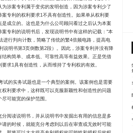
认为涉案专利属于变劣的发明创造，因为涉案专利少了
涉案专利的权利要求1不具有创造性。如果单从权利要
点是成立的。这也是为什么公司顾问看过之后认为本案
涉案专利的说明书后，发现说明书中有这样的记载：“本
法进行判向计数，简略了传统的繁4倍频电路，提高电
利说明书第3页倒数第2段）。因此，涉案专利并没有降
有结构简单、成本低、可靠性高等有益效果。正是凭借
利要求1具有创造性，从而维持了专利权的有效。
格考试的实务试题也是一个典型的案例。该案例也是需要
立权利要求中，这样既可以克服新颖性和创造性的问题
个尽可能宽的保护范围。
充分阅读说明书，并从说明书中发掘出有用的信息是多
申请的时候，就能充分考虑到以后在审查或无效时可能
笔，那将可以大大提高专利授权的可能性和授权后的权