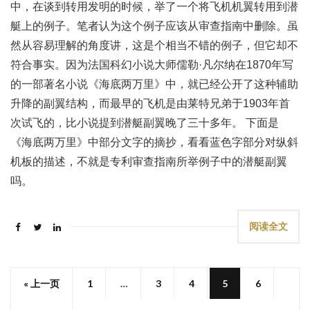
中，在谈到转用发明的时候，举了一个将飞机机翼转用到潜
艇上的例子。笔者认为这个例子应该从审查指南中删除。虽
然从容易理解的角度讲，这是个相当不错的例子，但它却不
符合事实。因为法国科幻小说大师儒勒·凡尔纳在1870年写
的一部著名小说《海底两万里》中，就已经公开了这种辅助
升降的副翼结构，而最早的飞机是由莱特兄弟于1903年首
次试飞的，比小说提到潜艇副翼晚了三十多年。 下面是
《海底两万里》中部分文字的摘抄，看看蓝色字部分对纵斜
机板的描述，不就是专利审查指南所举例子中的潜艇副翼
吗。
阅读全文
« 上一页
1
…
3
4
5
6