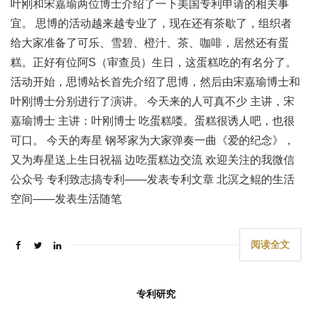
叶刚和宋嘉瑜两位博士介绍了一下美国专利申请的相关事
宜。 思博的活动越来越专业了，现在还有茶歇了，组织者
给大家准备了可乐、雪碧、橙汁、茶、咖啡，居然还有蛋
糕。正好有位阿S（审查员）生日，这蛋糕吃的有名分了。
活动开始，思博站长首先介绍了思博，然后由宋嘉瑜博士和
叶刚博士分别进行了演讲。 今天来的人可真不少 主讲，宋
嘉瑜博士 主讲：叶刚博士 吃蛋糕喽。蛋糕很诱人吧，也很
可口。 今天的寿星 钢琴家为大家弹奏一曲《爱的纪念》，
又为寿星送上生日祝福 边吃蛋糕边交流 欢迎关注的我微信
公众号 专利致志搞专利——发表专利文章 北溟之鲲的生活
空间——发表生活随笔
阅读全文
专利研究